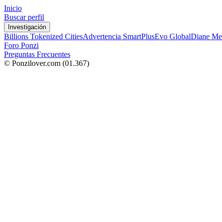
Inicio
Buscar perfil
Investigación
Billions Tokenized Cities
Advertencia SmartPlus
Evo Global
Diane Me
Foro Ponzi
Preguntas Frecuentes
© Ponzilover.com
(01.367)