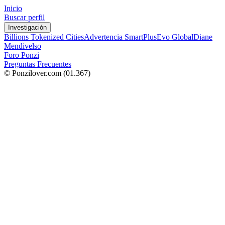
Inicio
Buscar perfil
Investigación
Billions Tokenized Cities
Advertencia SmartPlus
Evo Global
Diane
Mendivelso
Foro Ponzi
Preguntas Frecuentes
© Ponzilover.com
(01.367)