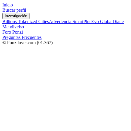
Inicio
Buscar perfil
Investigación
Billions Tokenized Cities
Advertencia SmartPlus
Evo Global
Diane
Mendivelso
Foro Ponzi
Preguntas Frecuentes
© Ponzilover.com
(01.367)