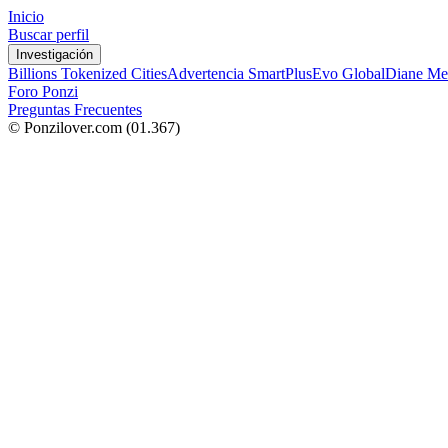
Inicio
Buscar perfil
Investigación
Billions Tokenized Cities
Advertencia SmartPlus
Evo Global
Diane Me
Foro Ponzi
Preguntas Frecuentes
© Ponzilover.com
(01.367)