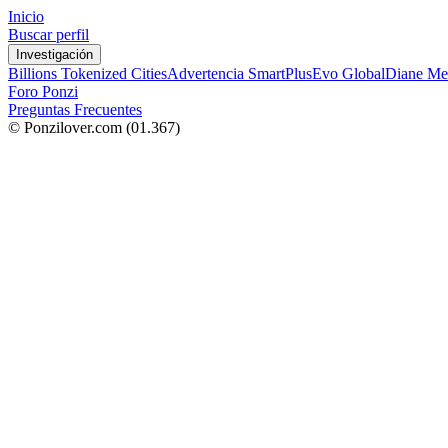
Inicio
Buscar perfil
Investigación
Billions Tokenized Cities
Advertencia SmartPlus
Evo Global
Diane Me
Foro Ponzi
Preguntas Frecuentes
© Ponzilover.com
(01.367)