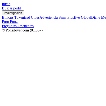
Inicio
Buscar perfil
Investigación
Billions Tokenized Cities
Advertencia SmartPlus
Evo Global
Diane Me
Foro Ponzi
Preguntas Frecuentes
© Ponzilover.com
(01.367)