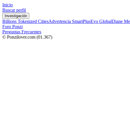
Inicio
Buscar perfil
Investigación
Billions Tokenized Cities
Advertencia SmartPlus
Evo Global
Diane Me
Foro Ponzi
Preguntas Frecuentes
© Ponzilover.com
(01.367)