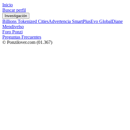
Inicio
Buscar perfil
Investigación
Billions Tokenized Cities
Advertencia SmartPlus
Evo Global
Diane
Mendivelso
Foro Ponzi
Preguntas Frecuentes
© Ponzilover.com
(01.367)