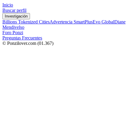
Inicio
Buscar perfil
Investigación
Billions Tokenized Cities
Advertencia SmartPlus
Evo Global
Diane
Mendivelso
Foro Ponzi
Preguntas Frecuentes
© Ponzilover.com
(01.367)