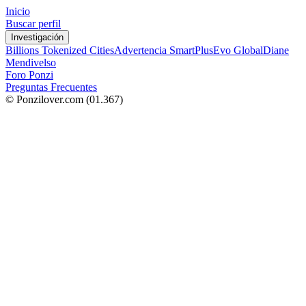
Inicio
Buscar perfil
Investigación
Billions Tokenized Cities
Advertencia SmartPlus
Evo Global
Diane
Mendivelso
Foro Ponzi
Preguntas Frecuentes
© Ponzilover.com
(01.367)