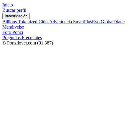
Inicio
Buscar perfil
Investigación
Billions Tokenized Cities
Advertencia SmartPlus
Evo Global
Diane
Mendivelso
Foro Ponzi
Preguntas Frecuentes
© Ponzilover.com
(01.367)