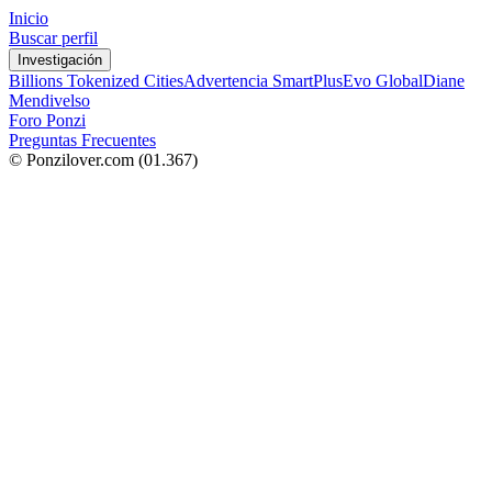
Inicio
Buscar perfil
Investigación
Billions Tokenized Cities
Advertencia SmartPlus
Evo Global
Diane
Mendivelso
Foro Ponzi
Preguntas Frecuentes
© Ponzilover.com
(01.367)