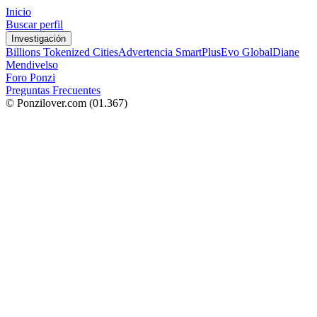
Inicio
Buscar perfil
Investigación
Billions Tokenized Cities
Advertencia SmartPlus
Evo Global
Diane
Mendivelso
Foro Ponzi
Preguntas Frecuentes
© Ponzilover.com
(01.367)