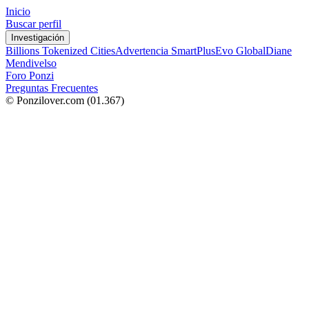
Inicio
Buscar perfil
Investigación
Billions Tokenized Cities
Advertencia SmartPlus
Evo Global
Diane
Mendivelso
Foro Ponzi
Preguntas Frecuentes
© Ponzilover.com
(01.367)