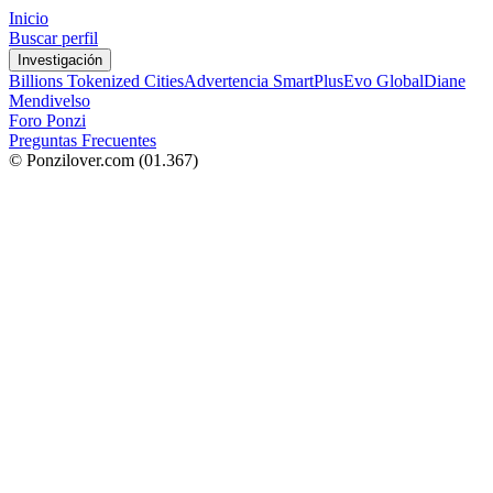
Inicio
Buscar perfil
Investigación
Billions Tokenized Cities
Advertencia SmartPlus
Evo Global
Diane
Mendivelso
Foro Ponzi
Preguntas Frecuentes
© Ponzilover.com
(01.367)