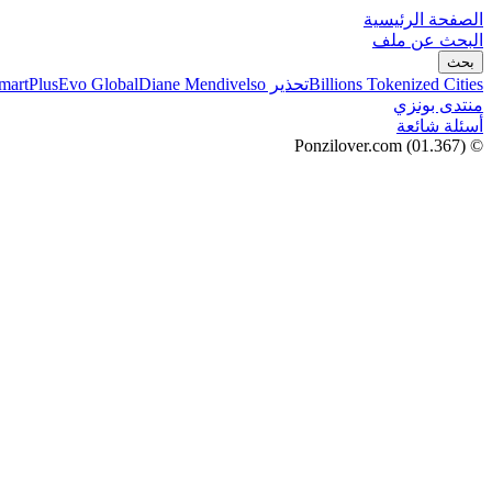
الصفحة الرئيسية
البحث عن ملف
بحث
Billions Tokenized Cities
تحذير SmartPlus
Diane Mendivelso
Evo Global
منتدى بونزي
أسئلة شائعة
(01.367)
© Ponzilover.com