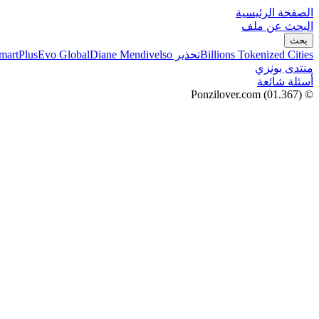
الصفحة الرئيسية
البحث عن ملف
بحث
Billions Tokenized Cities
تحذير SmartPlus
Diane Mendivelso
Evo Global
منتدى بونزي
أسئلة شائعة
(01.367)
© Ponzilover.com