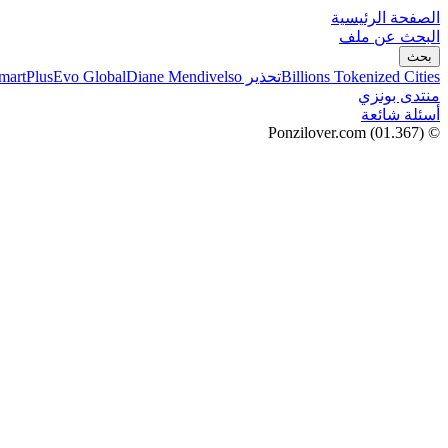
الصفحة الرئيسية
البحث عن ملف
بحث
Billions Tokenized Cities
تحذير SmartPlus
Diane Mendivelso
Evo Global
منتدى بونزي
أسئلة شائعة
(01.367)
© Ponzilover.com