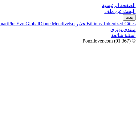
الصفحة الرئيسية
البحث عن ملف
بحث
Billions Tokenized Cities
تحذير SmartPlus
Diane Mendivelso
Evo Global
منتدى بونزي
أسئلة شائعة
(01.367)
© Ponzilover.com